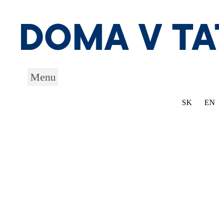
Preskočiť
na
obsah
Menu
SK
EN