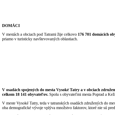
DOMÁCI
V mestách a obciach pod Tatrami žije celkovo
176 701 domácich ob
priamo v turisticky navštevovaných oblastiach.
V osadách spojených do mesta Vysoké Tatry a v obciach združe
celkom 18 141 obyvateľov.
Spolu s obyvateľmi mesta Poprad a Kežm
V meste Vysoké Tatry, teda v tatranských osadách združených do mest
oba demografické vývoje vplýva množstvo faktorov, ktoré nie sú pred