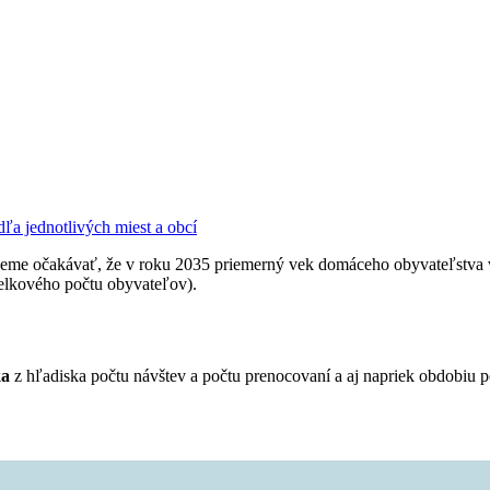
ľa jednotlivých miest a obcí
ôžeme očakávať, že v roku 2035 priemerný vek domáceho obyvateľstva v
elkového počtu obyvateľov).
ka
z hľadiska počtu návštev a počtu prenocovaní a aj napriek obdobi