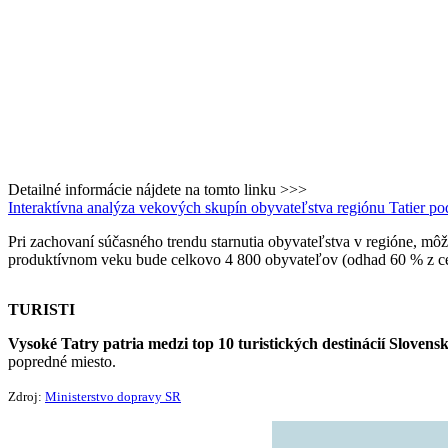
Detailné informácie nájdete na tomto linku >>>
Interaktívna analýza vekových skupín obyvateľstva regiónu Tatier pod
Pri zachovaní súčasného trendu starnutia obyvateľstva v regióne, m
produktívnom veku bude celkovo 4 800 obyvateľov (odhad 60 % z c
TURISTI
Vysoké Tatry patria medzi top 10 turistických destinácií Slovens
popredné miesto.
Zdroj:
Ministerstvo dopravy SR