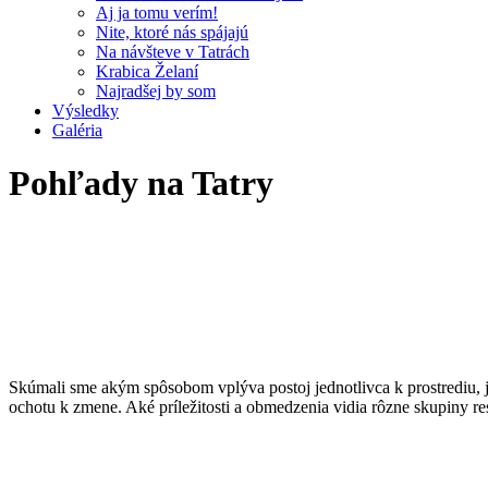
Aj ja tomu verím!
Nite, ktoré nás spájajú
Na návšteve v Tatrách
Krabica Želaní
Najradšej by som
Výsledky
Galéria
Pohľady na Tatry
Pri získavaní všeobecných názorov domácich a návštevníkov na rozvoj
vyhnúť ani spoločensky rezonovaným témam ako
potreba ďalšieho r
Skúmali sme akým spôsobom vplýva postoj jednotlivca k prostrediu, j
ochotu k zmene. Aké príležitosti a obmedzenia vidia rôzne skupiny r