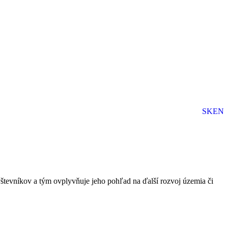
SK
EN
i otázkami zisťovali vzťah opýtaných k Tatrám. Nechceli sme sa
, prístup k informáciám a potreby domácich.
vštevníkov a tým ovplyvňuje jeho pohľad na ďalší rozvoj územia či