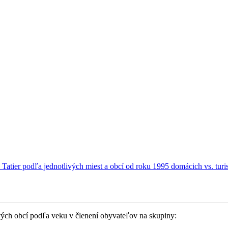
Tatier podľa jednotlivých miest a obcí od roku 1995 domácich vs. turi
vých obcí podľa veku v členení obyvateľov na skupiny: