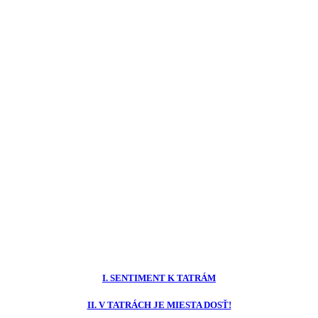
I. SENTIMENT K TATRÁM
II. V TATRÁCH JE MIESTA DOSŤ!