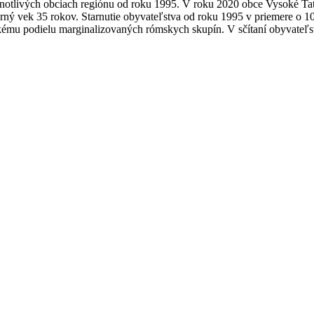
notlivých obciach regiónu od roku 1995. V roku 2020 obce Vysoké Tatr
rný vek 35 rokov. Starnutie obyvateľstva od roku 1995 v priemere o 
okému podielu marginalizovaných rómskych skupín. V sčítaní obyvate