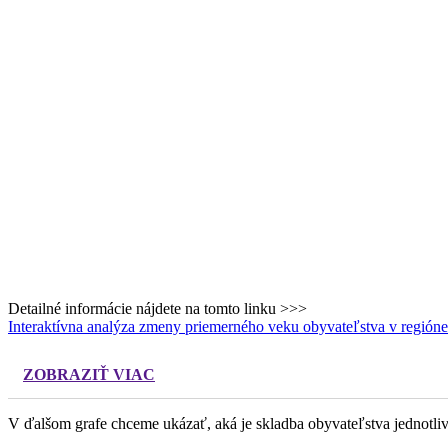
Detailné informácie nájdete na tomto linku >>>
Interaktívna analýza zmeny priemerného veku obyvateľstva v regióne 
ZOBRAZIŤ VIAC
V ďalšom grafe chceme ukázať, aká je skladba obyvateľstva jednotli