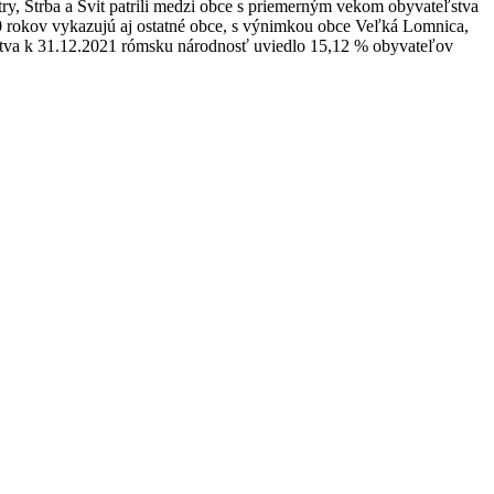
y, Štrba a Svit patrili medzi obce s priemerným vekom obyvateľstva
10 rokov vykazujú aj ostatné obce, s výnimkou obce Veľká Lomnica,
ľstva k 31.12.2021 rómsku národnosť uviedlo 15,12 % obyvateľov