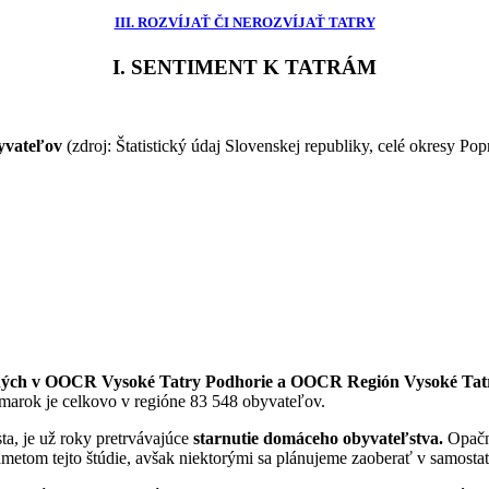
III. ROZVÍJAŤ ČI NEROZVÍJAŤ TATRY
I. SENTIMENT K TATRÁM
yvateľov
(zdroj: Štatistický údaj Slovenskej republiky, celé okresy P
ných v OOCR Vysoké Tatry Podhorie a OOCR Región Vysoké Tatry 
arok je celkovo v regióne 83 548 obyvateľov.
a, je už roky pretrvávajúce
starnutie domáceho obyvateľstva.
Opačný
metom tejto štúdie, avšak niektorými sa plánujeme zaoberať v samosta