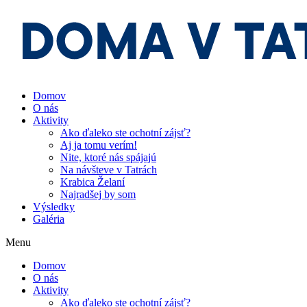
Preskočiť
na
obsah
Domov
O nás
Aktivity
Ako ďaleko ste ochotní zájsť?
Aj ja tomu verím!
Nite, ktoré nás spájajú
Na návšteve v Tatrách
Krabica Želaní
Najradšej by som
Výsledky
Galéria
Menu
Domov
O nás
Aktivity
Ako ďaleko ste ochotní zájsť?