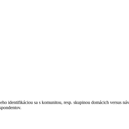
2. Pohľady na Tatry
 regiónu Vysoké Tatry sme využili viaceré aktivity, ktoré prierezovým
ozvoja či zachovanie existujúceho stavu, regulácia počtu turistov
eho identifikáciou sa s komunitou, resp. skupinou domácich versus ná
espondentov.